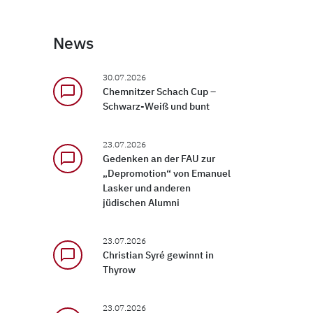
News
30.07.2026
chat_bubble_outline
Chemnitzer Schach Cup –
Schwarz-Weiß und bunt
23.07.2026
chat_bubble_outline
Gedenken an der FAU zur
„Depromotion“ von Emanuel
Lasker und anderen
jüdischen Alumni
23.07.2026
chat_bubble_outline
Christian Syré gewinnt in
Thyrow
23.07.2026