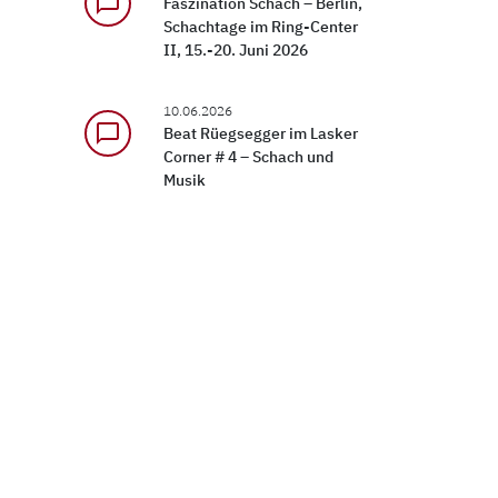
chat_bubble_outline
Faszination Schach – Berlin,
Schachtage im Ring-Center
II, 15.-20. Juni 2026
10.06.2026
chat_bubble_outline
Beat Rüegsegger im Lasker
Corner # 4 – Schach und
Musik