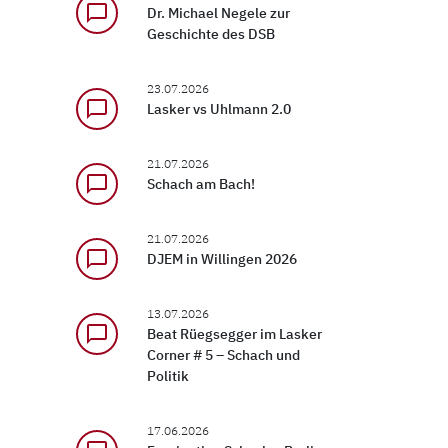
chat_bubble_outline
Dr. Michael Negele zur
Geschichte des DSB
23.07.2026
chat_bubble_outline
Lasker vs Uhlmann 2.0
21.07.2026
chat_bubble_outline
Schach am Bach!
21.07.2026
chat_bubble_outline
DJEM in Willingen 2026
13.07.2026
chat_bubble_outline
Beat Rüegsegger im Lasker
Corner # 5 – Schach und
Politik
17.06.2026