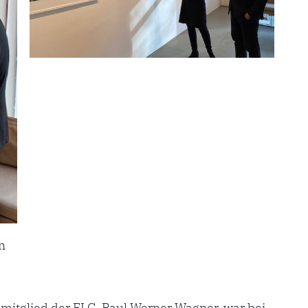
n
mitglied der ELG, Paul Werner Wagner, war bei