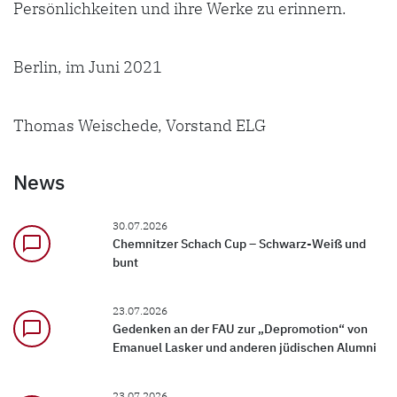
Persönlichkeiten und ihre Werke zu erinnern.
Berlin, im Juni 2021
Thomas Weischede, Vorstand ELG
News
30.07.2026
chat_bubble_outline
Chemnitzer Schach Cup – Schwarz-Weiß und
bunt
23.07.2026
chat_bubble_outline
Gedenken an der FAU zur „Depromotion“ von
Emanuel Lasker und anderen jüdischen Alumni
23.07.2026