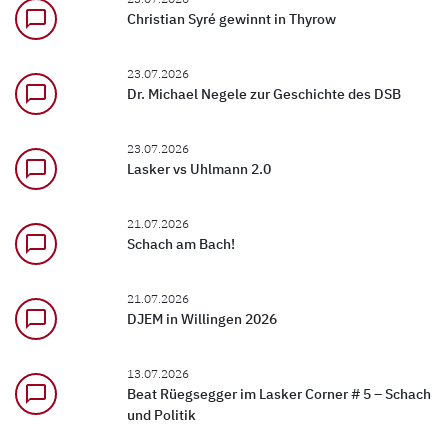
chat_bubble_outline
Christian Syré gewinnt in Thyrow
23.07.2026
chat_bubble_outline
Dr. Michael Negele zur Geschichte des DSB
23.07.2026
chat_bubble_outline
Lasker vs Uhlmann 2.0
21.07.2026
chat_bubble_outline
Schach am Bach!
21.07.2026
chat_bubble_outline
DJEM in Willingen 2026
13.07.2026
chat_bubble_outline
Beat Rüegsegger im Lasker Corner # 5 – Schach
und Politik