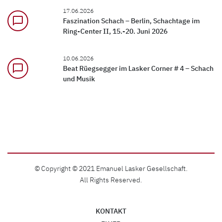
17.06.2026
chat_bubble_outline
Faszination Schach – Berlin, Schachtage im
Ring-Center II, 15.-20. Juni 2026
10.06.2026
chat_bubble_outline
Beat Rüegsegger im Lasker Corner # 4 – Schach
und Musik
© Copyright © 2021 Emanuel Lasker Gesellschaft.
All Rights Reserved.
KONTAKT