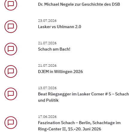
chat_bubble_outline
Dr. Michael Negele zur Geschichte des DSB
23.07.2026
chat_bubble_outline
Lasker vs Uhlmann 2.0
21.07.2026
chat_bubble_outline
Schach am Bach!
21.07.2026
chat_bubble_outline
DJEM in Willingen 2026
13.07.2026
chat_bubble_outline
Beat Rüegsegger im Lasker Corner # 5 – Schach
und Politik
17.06.2026
chat_bubble_outline
Faszination Schach – Berlin, Schachtage im
Ring-Center II, 15.-20. Juni 2026