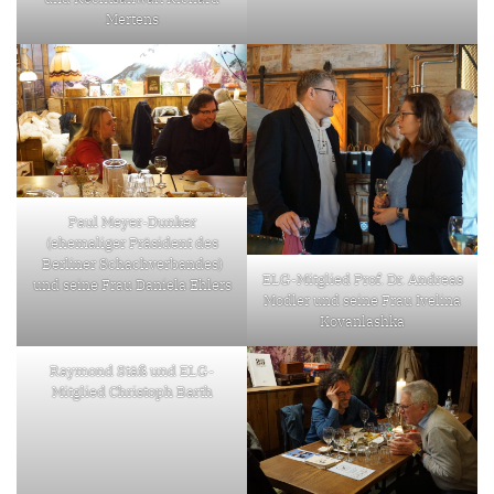
Mertens
Paul Meyer-Dunker
(ehemaliger Präsident des
Berliner Schachverbandes)
ELG-Mitglied Prof. Dr. Andreas
und seine Frau Daniela Ehlers
Modler und seine Frau Ivelina
Kovanlashka
Raymond Stäß und ELG-
Mitglied Christoph Barth