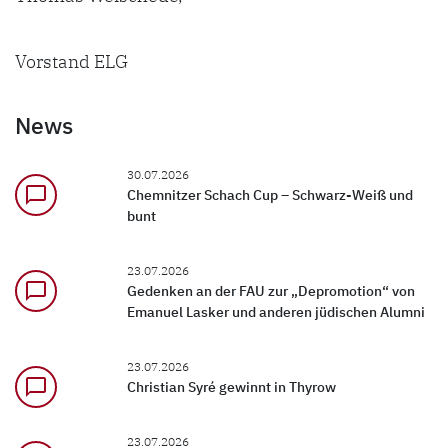
Vorstand ELG
News
30.07.2026
chat_bubble_outline
Chemnitzer Schach Cup – Schwarz-Weiß und
bunt
23.07.2026
chat_bubble_outline
Gedenken an der FAU zur „Depromotion“ von
Emanuel Lasker und anderen jüdischen Alumni
23.07.2026
chat_bubble_outline
Christian Syré gewinnt in Thyrow
23.07.2026