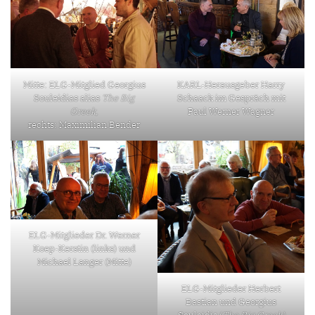
Mitte: ELG-Mitglied Georgius
KARL-Herausgeber Harry
Souleidias alias
The Big
Schaack im Gespräch mit
Greek,
Paul Werner Wagner
rechts: Maximilian Bender
ELG-Mitglieder Dr. Werner
Koep-Kerstin (links) und
Michael Langer (Mitte)
ELG-Mitglieder Herbert
Bastian und Georgius