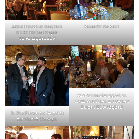
Astrid Honold im Gespräch
Pause für die Band
mit Dr. Michael Negele
(Ehrenmitglied ELG)
ELG-Vorstandsmitglied Dr.
Matthias Kribben mit Herbert
Bastian (ELG-Mitglied)
Dr. Dirk Fischer im Gespräch
mit Mustafa Memoglu