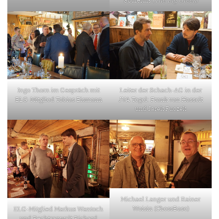
Souleidis (
The Big Greek)
Ingo Thorn im Gespräch mit
Leiter der Schach-AG in der
ELG-Mitglied Tobias Eismann
JVA Tegel: Frank van Hasselt
und Jarek Fuczek
Michael Langer und Rainer
Woisin (ChessBase)
ELG-Mitglied Markus Wantoch
und Rechtsanwalt Richard