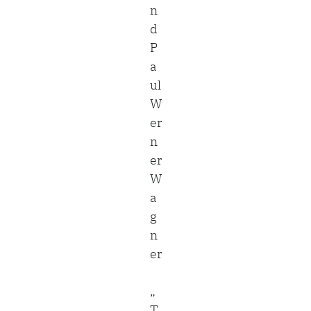
n
d
P
a
ul
W
er
n
er
W
a
g
n
er
„
T