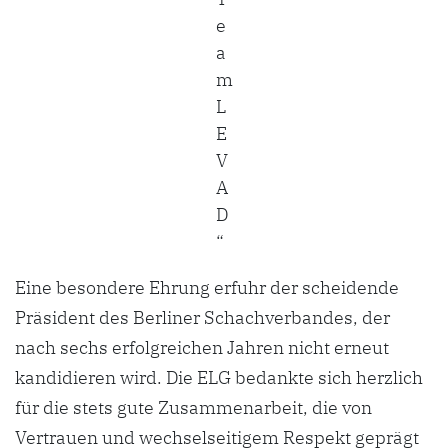
e
a
m
L
E
V
A
D
“
Eine besondere Ehrung erfuhr der scheidende
Präsident des Berliner Schachverbandes, der
nach sechs erfolgreichen Jahren nicht erneut
kandidieren wird. Die ELG bedankte sich herzlich
für die stets gute Zusammenarbeit, die von
Vertrauen und wechselseitigem Respekt geprägt