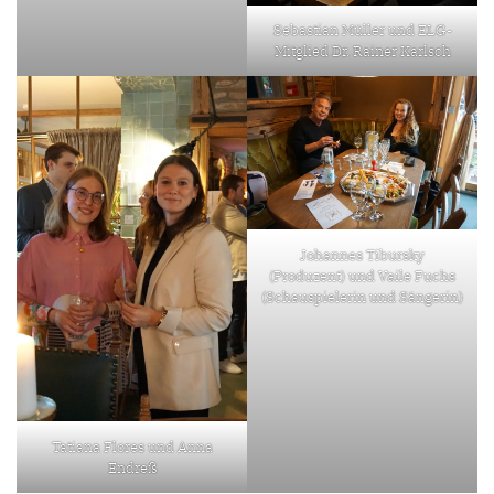
Sebastian Müller und ELG-
Mitglied Dr. Rainer Karlsch
Johannes Tibursky
(Produzent) und Vaile Fuchs
(Schauspielerin und Sängerin)
Tatiana Flores und Anna
Endreß