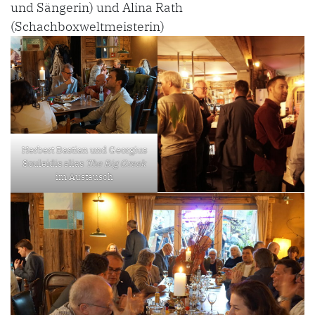
und Sängerin) und Alina Rath
(Schachboxweltmeisterin)
Herbert Bastian und Georgius
Souleidis alias
The Big Greek
im Austausch