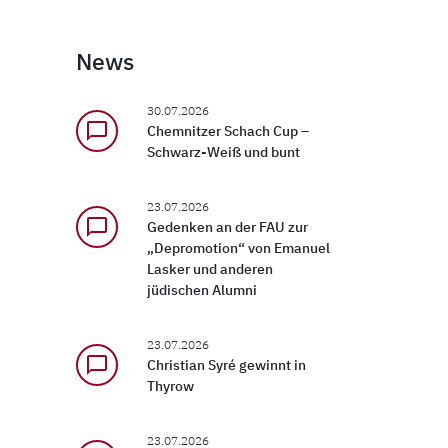
News
30.07.2026
chat_bubble_outline
Chemnitzer Schach Cup –
Schwarz-Weiß und bunt
23.07.2026
chat_bubble_outline
Gedenken an der FAU zur
„Depromotion“ von Emanuel
Lasker und anderen
jüdischen Alumni
23.07.2026
chat_bubble_outline
Christian Syré gewinnt in
Thyrow
23.07.2026