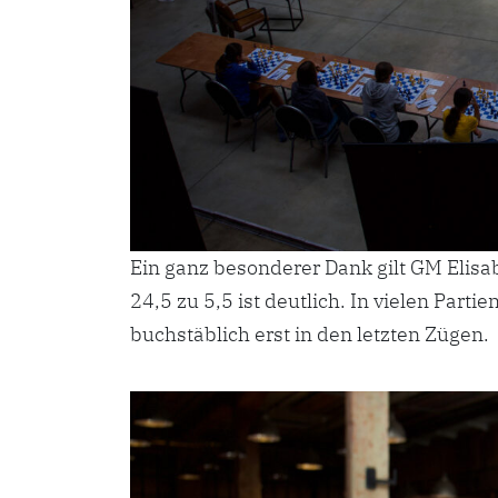
Ein ganz besonderer Dank gilt GM Elisab
24,5 zu 5,5 ist deutlich. In vielen Part
buchstäblich erst in den letzten Zügen.