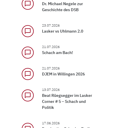
chat_bubble_outline
Dr. Michael Negele zur
Geschichte des DSB
23.07.2026
chat_bubble_outline
Lasker vs Uhlmann 2.0
21.07.2026
chat_bubble_outline
Schach am Bach!
21.07.2026
chat_bubble_outline
DJEM in Willingen 2026
13.07.2026
chat_bubble_outline
Beat Rüegsegger im Lasker
Corner # 5 – Schach und
Politik
17.06.2026