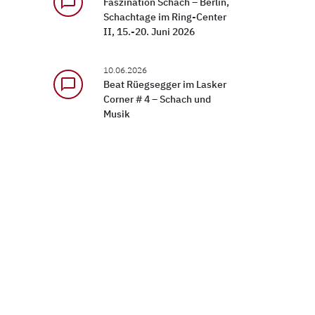
chat_bubble_outline
Faszination Schach – Berlin,
Schachtage im Ring-Center
II, 15.-20. Juni 2026
10.06.2026
chat_bubble_outline
Beat Rüegsegger im Lasker
Corner # 4 – Schach und
Musik