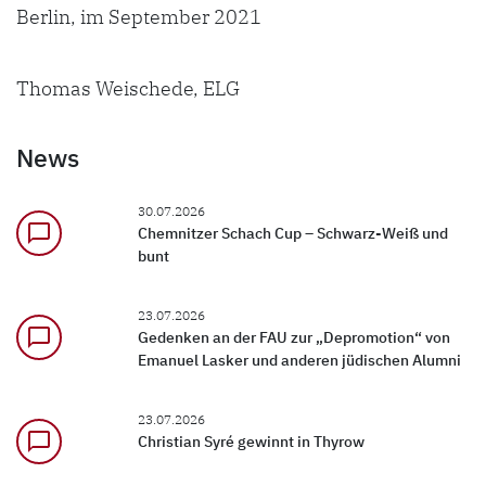
Berlin, im September 2021
Thomas Weischede, ELG
News
30.07.2026
chat_bubble_outline
Chemnitzer Schach Cup – Schwarz-Weiß und
bunt
23.07.2026
chat_bubble_outline
Gedenken an der FAU zur „Depromotion“ von
Emanuel Lasker und anderen jüdischen Alumni
23.07.2026
chat_bubble_outline
Christian Syré gewinnt in Thyrow