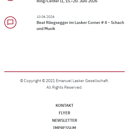
Ring-Center II, 15.-20. Juni 2026
10.06.2026
chat_bubble_outline
Beat Rüegsegger im Lasker Corner # 4 – Schach
und Musik
© Copyright © 2021 Emanuel Lasker Gesellschaft.
All Rights Reserved.
KONTAKT
FLYER
NEWSLETTER
IMPRESSUM