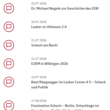
23.07.2026
chat_bubble_outline
Dr. Michael Negele zur Geschichte des DSB
23.07.2026
chat_bubble_outline
Lasker vs Uhlmann 2.0
21.07.2026
chat_bubble_outline
Schach am Bach!
21.07.2026
chat_bubble_outline
DJEM in Willingen 2026
13.07.2026
chat_bubble_outline
Beat Rüegsegger im Lasker Corner # 5 – Schach
und Politik
17.06.2026
chat_bubble_outline
Faszination Schach – Berlin, Schachtage im