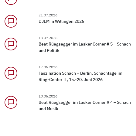
21.07.2026
chat_bubble_outline
DJEM in Willingen 2026
13.07.2026
chat_bubble_outline
Beat Rüegsegger im Lasker Corner # 5 – Schach
und Politik
17.06.2026
chat_bubble_outline
Faszination Schach – Berlin, Schachtage im
Ring-Center II, 15.-20. Juni 2026
10.06.2026
chat_bubble_outline
Beat Rüegsegger im Lasker Corner # 4 – Schach
und Musik