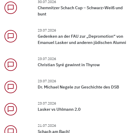
30.07.2026
chat_bubble_outline
Chemnitzer Schach Cup – Schwarz-Weiß und
bunt
23.07.2026
chat_bubble_outline
Gedenken an der FAU zur „Depromotion“ von
Emanuel Lasker und anderen jüdischen Alumni
23.07.2026
chat_bubble_outline
Christian Syré gewinnt in Thyrow
23.07.2026
chat_bubble_outline
Dr. Michael Negele zur Geschichte des DSB
23.07.2026
chat_bubble_outline
Lasker vs Uhlmann 2.0
21.07.2026
chat_bubble_outline
Schach am Bach!