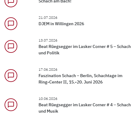
chat_bubble_outline
Schach am Bach!
21.07.2026
chat_bubble_outline
DJEM in Willingen 2026
13.07.2026
chat_bubble_outline
Beat Rüegsegger im Lasker Corner # 5 – Schach
und Politik
17.06.2026
chat_bubble_outline
Faszination Schach – Berlin, Schachtage im
Ring-Center II, 15.-20. Juni 2026
10.06.2026
chat_bubble_outline
Beat Rüegsegger im Lasker Corner # 4 – Schach
und Musik