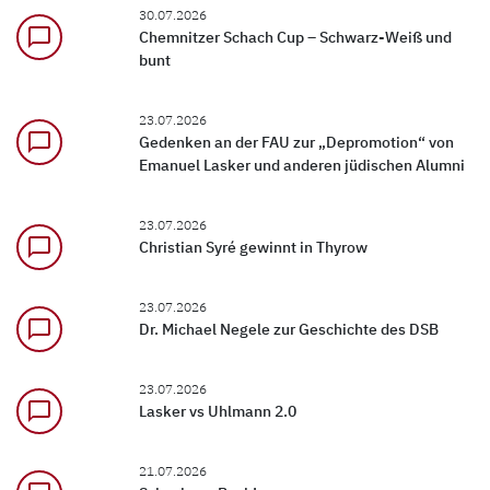
30.07.2026
chat_bubble_outline
Chemnitzer Schach Cup – Schwarz-Weiß und
bunt
23.07.2026
chat_bubble_outline
Gedenken an der FAU zur „Depromotion“ von
Emanuel Lasker und anderen jüdischen Alumni
23.07.2026
chat_bubble_outline
Christian Syré gewinnt in Thyrow
23.07.2026
chat_bubble_outline
Dr. Michael Negele zur Geschichte des DSB
23.07.2026
chat_bubble_outline
Lasker vs Uhlmann 2.0
21.07.2026