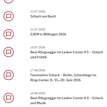
21.07.2026
chat_bubble_outline
Schach am Bach!
21.07.2026
chat_bubble_outline
DJEM in Willingen 2026
13.07.2026
chat_bubble_outline
Beat Rüegsegger im Lasker Corner # 5 – Schach
und Politik
17.06.2026
chat_bubble_outline
Faszination Schach – Berlin, Schachtage im
Ring-Center II, 15.-20. Juni 2026
10.06.2026
chat_bubble_outline
Beat Rüegsegger im Lasker Corner # 4 – Schach
und Musik