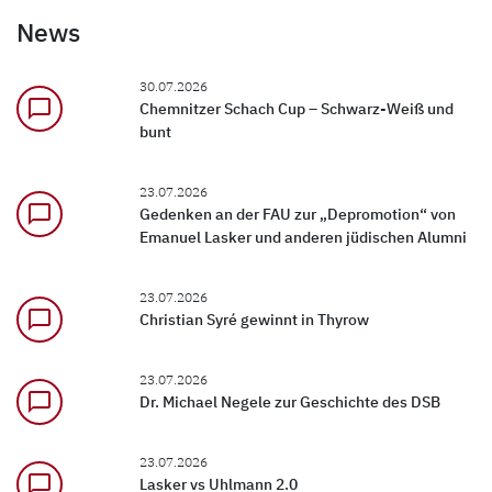
News
30.07.2026
chat_bubble_outline
Chemnitzer Schach Cup – Schwarz-Weiß und
bunt
23.07.2026
chat_bubble_outline
Gedenken an der FAU zur „Depromotion“ von
Emanuel Lasker und anderen jüdischen Alumni
23.07.2026
chat_bubble_outline
Christian Syré gewinnt in Thyrow
23.07.2026
chat_bubble_outline
Dr. Michael Negele zur Geschichte des DSB
23.07.2026
chat_bubble_outline
Lasker vs Uhlmann 2.0