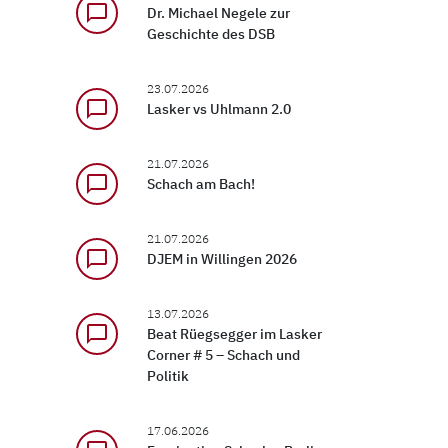
chat_bubble_outline
Dr. Michael Negele zur
Geschichte des DSB
23.07.2026
chat_bubble_outline
Lasker vs Uhlmann 2.0
21.07.2026
chat_bubble_outline
Schach am Bach!
21.07.2026
chat_bubble_outline
DJEM in Willingen 2026
13.07.2026
chat_bubble_outline
Beat Rüegsegger im Lasker
Corner # 5 – Schach und
Politik
17.06.2026