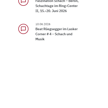
chat_bubble_outline
Faszination Schach – Berlin,
Schachtage im Ring-Center
II, 15.-20. Juni 2026
10.06.2026
chat_bubble_outline
Beat Rüegsegger im Lasker
Corner # 4 – Schach und
Musik