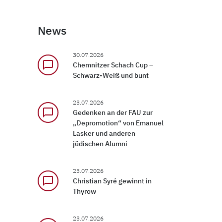
News
30.07.2026
chat_bubble_outline
Chemnitzer Schach Cup –
Schwarz-Weiß und bunt
23.07.2026
chat_bubble_outline
Gedenken an der FAU zur
„Depromotion“ von Emanuel
Lasker und anderen
jüdischen Alumni
23.07.2026
chat_bubble_outline
Christian Syré gewinnt in
Thyrow
23.07.2026