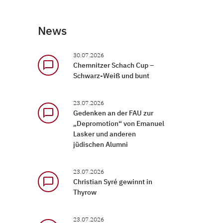
News
30.07.2026
chat_bubble_outline
Chemnitzer Schach Cup –
Schwarz-Weiß und bunt
23.07.2026
chat_bubble_outline
Gedenken an der FAU zur
„Depromotion“ von Emanuel
Lasker und anderen
jüdischen Alumni
23.07.2026
chat_bubble_outline
Christian Syré gewinnt in
Thyrow
23.07.2026