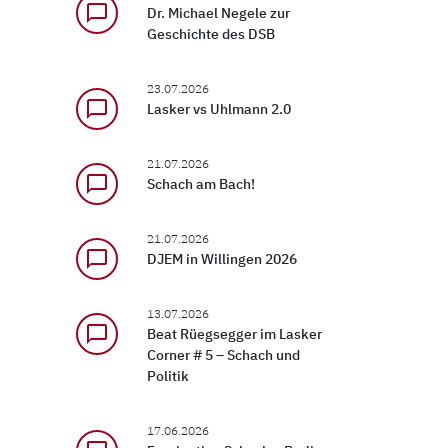
chat_bubble_outline
Dr. Michael Negele zur
Geschichte des DSB
23.07.2026
chat_bubble_outline
Lasker vs Uhlmann 2.0
21.07.2026
chat_bubble_outline
Schach am Bach!
21.07.2026
chat_bubble_outline
DJEM in Willingen 2026
13.07.2026
chat_bubble_outline
Beat Rüegsegger im Lasker
Corner # 5 – Schach und
Politik
17.06.2026