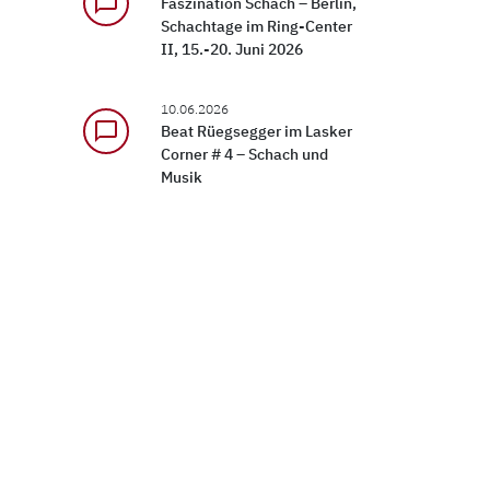
chat_bubble_outline
Faszination Schach – Berlin,
Schachtage im Ring-Center
II, 15.-20. Juni 2026
10.06.2026
chat_bubble_outline
Beat Rüegsegger im Lasker
Corner # 4 – Schach und
Musik
IMPRESSUM
DATENSCHUTZ­ERKLÄRUNG