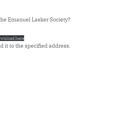
the Emanuel Lasker Society?
wnload here
 it to the specified address.