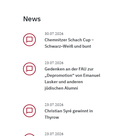
News
30.07.2026
chat_bubble_outline
Chemnitzer Schach Cup –
Schwarz-Weiß und bunt
23.07.2026
chat_bubble_outline
Gedenken an der FAU zur
„Depromotion“ von Emanuel
Lasker und anderen
jüdischen Alumni
23.07.2026
chat_bubble_outline
Christian Syré gewinnt in
Thyrow
23.07.2026