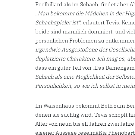
Poolbillard als im Schach, findet aber Ä
„Man bekommt die Mädchen in der High 
Schachspieler ist“,
erläutert Tevis. Kein
beide sind männlich dominiert, und viel
persönlichen Problemen zu entkomme
irgendwie Ausgestoßene der Gesellschaft
deplatzierte Charaktere. Ich mag es, ü
dass ein guter Teil von „Das Damengamb
Schach als eine Möglichkeit der Selbste
Persönlichkeit, so wie ich selbst in me
Im Waisenhaus bekommt Beth zum Beispi
denen sie süchtig wird. Tevis schöpft h
Alter von neun bis elf Jahren zwei Jah
eigener Aussage regelmäßig Phenobarbit