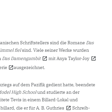
nischen Schriftstellers sind die Romane
Das
immel fiel
sind. Viele seiner Werke wurden
n
Das Damengambit
mit
Anya Taylor-Joy
erie
ausgezeichnet.
iegs auf dem Pazifik gedient hatte, beendete
odel High School
und studierte an der
eitete Tevis in einem Billard-Lokal und
illard, die er für
A. B. Guthries
Schreib-