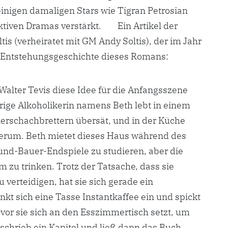
einigen damaligen Stars wie Tigran Petrosian
iktiven Dramas verstärkt. Ein Artikel der
is (verheiratet mit GM Andy Soltis), der im Jahr
ie Entstehungsgeschichte dieses Romans:
 Walter Tevis diese Idee für die Anfangsszene
ige Alkoholikerin namens Beth lebt in einem
ierschachbrettern übersät, und in der Küche
herum. Beth mietet dieses Haus während des
nd-Bauer-Endspiele zu studieren, aber die
um zu trinken. Trotz der Tatsache, dass sie
u verteidigen, hat sie sich gerade ein
t sich eine Tasse Instantkaffee ein und spickt
vor sie sich an den Esszimmertisch setzt, um
schrieb ein Kapitel und ließ dann das Buch