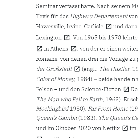
Seminar verfasst hatte. Nach seinem
Ma
Tevis für das
Highway Departement
von 
Hawesville, Irvine,
Carlisle
und dana
Lexington
. Von 1965 bis 1978 lehrte
in
Athens
, von der er einen weit
Romane, von denen drei die Vorlage zu
der Großstadt
(engl.:
The Hustler
, 1
Color of Money
, 1984) – beide handeln 
Felson – und den
Science-Fiction
R
The Man who Fell to Earth
, 1963). Er s
Mockingbird
1980),
Far From Home
(19
Queen’s Gambit
(1983).
The Queen’s G
und im Oktober 2020 von
Netflix
im 