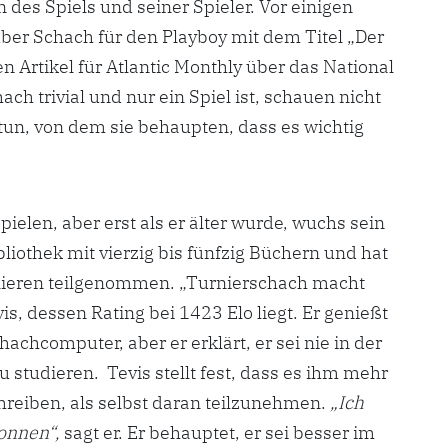
des Spiels und seiner Spieler. Vor einigen
über Schach für den Playboy mit dem Titel „Der
en Artikel für Atlantic Monthly über das National
ch trivial und nur ein Spiel ist, schauen nicht
tun, von dem sie behaupten, dass es wichtig
pielen, aber erst als er älter wurde, wuchs sein
liothek mit vierzig bis fünfzig Büchern und hat
rnieren teilgenommen. „Turnierschach macht
s, dessen Rating bei 1423 Elo liegt. Er genießt
achcomputer, aber er erklärt, er sei nie in der
 studieren. Tevis stellt fest, dass es ihm mehr
reiben, als selbst daran teilzunehmen.
„Ich
wonnen“,
sagt er. Er behauptet, er sei besser im