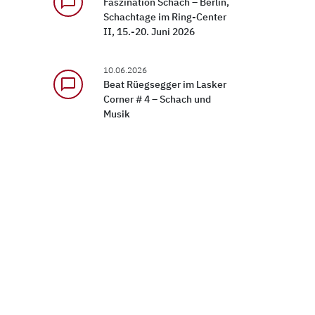
chat_bubble_outline
Faszination Schach – Berlin,
Schachtage im Ring-Center
II, 15.-20. Juni 2026
10.06.2026
chat_bubble_outline
Beat Rüegsegger im Lasker
Corner # 4 – Schach und
Musik