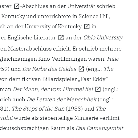
ster
-Abschluss an der Universität schrieb
Kentucky und unterrichtete in Science Hill,
ch an der
University of Kentucky
in
 er
Englische Literatur
an der
Ohio University
eren Masterabschluss erhielt. Er schrieb mehrere
 gleichnamigen Kino-Verfilmungen waren:
Haie
959) und
Die Farbe des Geldes
(engl.:
The
von dem fiktiven Billardspieler „Fast Eddy“
oman
Der Mann, der vom Himmel fiel
(engl.:
chrieb auch
Die Letzten der Menschheit
(engl.:
81),
The Steps of the Sun
(1983) und
The
ambit
wurde als siebenteilige Miniserie verfilmt
deutschsprachigen Raum als
Das Damengambit