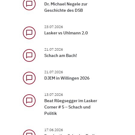
chat_bubble_outline
Dr. Michael Negele zur
Geschichte des DSB
23.07.2026
chat_bubble_outline
Lasker vs Uhlmann 2.0
21.07.2026
chat_bubble_outline
Schach am Bach!
21.07.2026
chat_bubble_outline
DJEM in Willingen 2026
13.07.2026
chat_bubble_outline
Beat Rüegsegger im Lasker
Corner # 5 – Schach und
Politik
17.06.2026