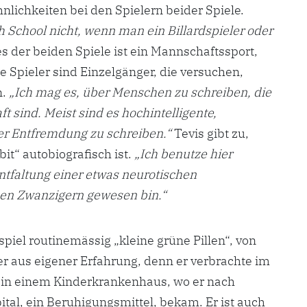
hnlichkeiten bei den Spielern beider Spiele.
School nicht, wenn man ein Billardspieler oder
es der beiden Spiele ist ein Mannschaftssport,
e Spieler sind Einzelgänger, die versuchen,
n.
„Ich mag es, über Menschen zu schreiben, die
 sind. Meist sind es hochintelligente,
ber Entfremdung zu schreiben.“
Tevis gibt zu,
it“ autobiografisch ist.
„Ich benutze hier
ntfaltung einer etwas neurotischen
inen Zwanzigern gewesen bin.“
el routinemässig „kleine grüne Pillen“, von
ier aus eigener Erfahrung, denn er verbrachte im
re in einem Kinderkrankenhaus, wo er nach
al, ein Beruhigungsmittel, bekam. Er ist auch