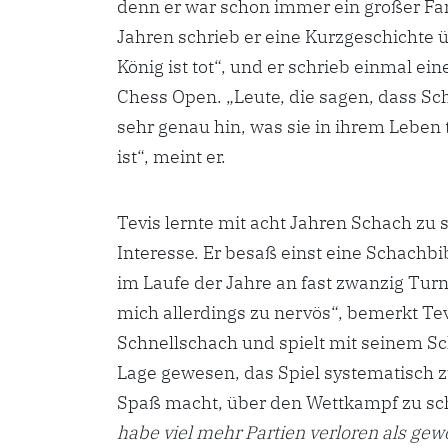
denn er war schon immer ein großer Fan 
Jahren schrieb er eine Kurzgeschichte 
König ist tot“, und er schrieb einmal ein
Chess Open. „Leute, die sagen, dass Scha
sehr genau hin, was sie in ihrem Leben 
ist“, meint er.
Tevis lernte mit acht Jahren Schach zu s
Interesse. Er besaß einst eine Schachbib
im Laufe der Jahre an fast zwanzig Tu
mich allerdings zu nervös“, bemerkt Tevi
Schnellschach und spielt mit seinem Sch
Lage gewesen, das Spiel systematisch zu
Spaß macht, über den Wettkampf zu sch
habe viel mehr Partien verloren als ge